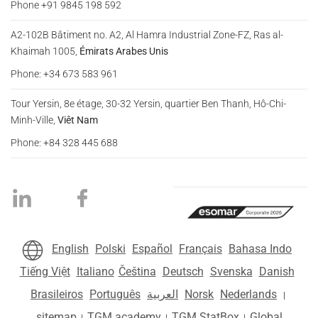
Phone +91 9845 198 592
A2-102B Bâtiment no. A2, Al Hamra Industrial Zone-FZ, Ras al-
Khaimah 1005,
Émirats Arabes Unis
Phone: +34 673 583 961
Tour Yersin, 8e étage, 30-32 Yersin, quartier Ben Thanh, Hô-Chi-
Minh-Ville,
Viêt Nam
Phone: +84 328 445 688
English
Polski
Español
Français
Bahasa Indo
Tiếng Việt
Italiano
Čeština
Deutsch
Svenska
Danish
Brasileiros
Português
العربية
Norsk
Nederlands
|
sitemap
TGM.academy
TGM StatBox
Global