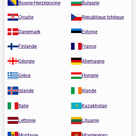
Bosnie-Herzégovine
Bulgarie
Croatie
République tchèque
Danemark
Estonie
Finlande
France
Géorgie
Allemagne
Grèce
Hongrie
Islande
Irlande
Italie
Kazakhstan
Lettonie
Lituanie
Moldavie
Monténégro