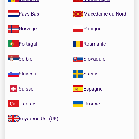
Pays-Bas
Macédoine du Nord
Norvège
Pologne
Portugal
Roumanie
Serbie
Slovaquie
Slovénie
Suède
Suisse
Espagne
Turquie
Ukraine
Royaume-Uni (UK)