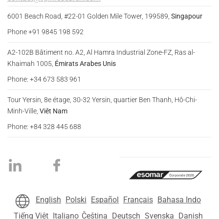
6001 Beach Road, #22-01 Golden Mile Tower, 199589,
Singapour
Phone +91 9845 198 592
A2-102B Bâtiment no. A2, Al Hamra Industrial Zone-FZ, Ras al-
Khaimah 1005,
Émirats Arabes Unis
Phone: +34 673 583 961
Tour Yersin, 8e étage, 30-32 Yersin, quartier Ben Thanh, Hô-Chi-
Minh-Ville,
Viêt Nam
Phone: +84 328 445 688
English
Polski
Español
Français
Bahasa Indo
Tiếng Việt
Italiano
Čeština
Deutsch
Svenska
Danish