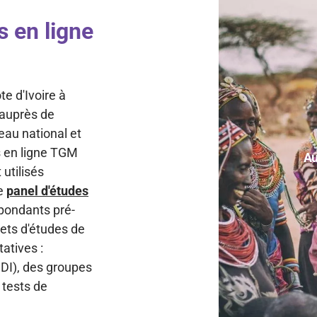
s en ligne
e d'Ivoire à
 auprès de
eau national et
s en ligne TGM
Au
 utilisés
re
panel d'études
pondants pré-
jets d'études de
atives :
IDI), des groupes
 tests de