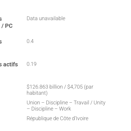
s
Data unavailable
 / PC
s
0.4
s actifs
0.19
$126.863 billion / $4,705 (par
habitant)
Union – Discipline – Travail / Unity
– Discipline – Work
République de Côte d'Ivoire