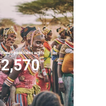
dience panélistes actifs:
2,570