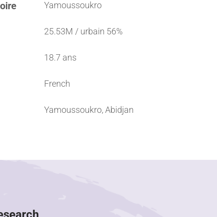
oire
Yamoussoukro
25.53M / urbain 56%
18.7 ans
French
Yamoussoukro, Abidjan
Research