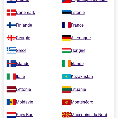
Danemark
Estonie
Finlande
France
Géorgie
Allemagne
Grèce
Hongrie
Islande
Irlande
Italie
Kazakhstan
Lettonie
Lituanie
Moldavie
Monténégro
Pays-Bas
Macédoine du Nord