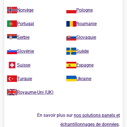
Norvège
Pologne
Portugal
Roumanie
Serbie
Slovaquie
Slovénie
Suède
Suisse
Espagne
Turquie
Ukraine
Royaume-Uni (UK)
En savoir plus sur
nos solutions panels et
échantillonnages de données
.