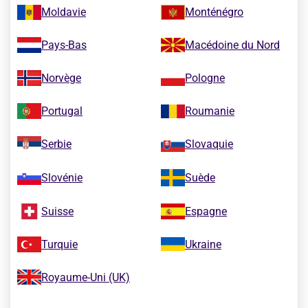
Moldavie
Monténégro
Pays-Bas
Macédoine du Nord
Norvège
Pologne
Portugal
Roumanie
Serbie
Slovaquie
Slovénie
Suède
Suisse
Espagne
Turquie
Ukraine
Royaume-Uni (UK)