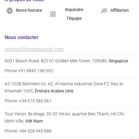
Rejoindre
Notre histoire
Affiliation
l’équipe
Nous contacter
contact@tgmresearch.com
6001 Beach Road, #22-01 Golden Mile Tower, 199589,
Singapour
Phone +91 9845 198 592
A2-102B Bâtiment no. A2, Al Hamra Industrial Zone-FZ, Ras al-
Khaimah 1005,
Émirats Arabes Unis
Phone: +34 673 583 961
Tour Yersin, 8e étage, 30-32 Yersin, quartier Ben Thanh, Hô-Chi-
Minh-Ville,
Viêt Nam
Phone: +84 328 445 688