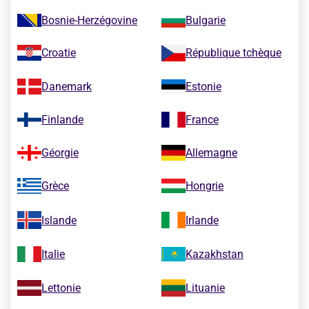
Bosnie-Herzégovine
Bulgarie
Croatie
République tchèque
Danemark
Estonie
Finlande
France
Géorgie
Allemagne
Grèce
Hongrie
Islande
Irlande
Italie
Kazakhstan
Lettonie
Lituanie