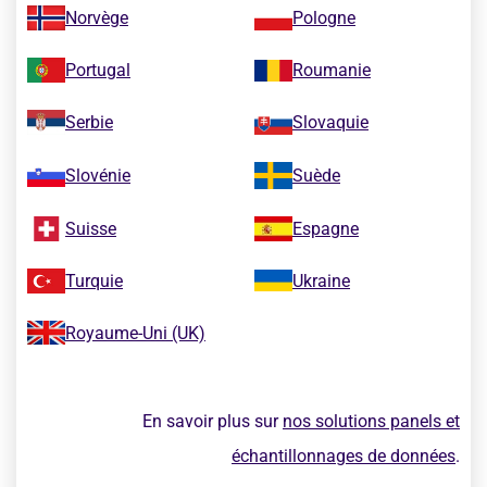
Norvège
Pologne
Portugal
Roumanie
Serbie
Slovaquie
Slovénie
Suède
Suisse
Espagne
Turquie
Ukraine
Royaume-Uni (UK)
En savoir plus sur
nos solutions panels et
échantillonnages de données
.