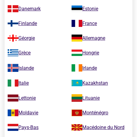
Danemark
Estonie
Finlande
France
Géorgie
Allemagne
Grèce
Hongrie
Islande
Irlande
Italie
Kazakhstan
Lettonie
Lituanie
Moldavie
Monténégro
Pays-Bas
Macédoine du Nord