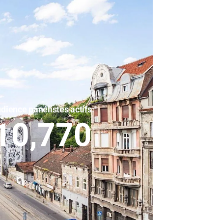
dience panélistes actifs:
10,770