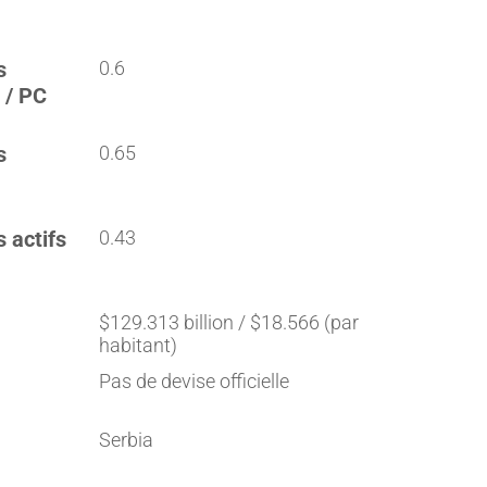
s
0.6
 / PC
s
0.65
s actifs
0.43
$129.313 billion / $18.566 (par
habitant)
Pas de devise officielle
Serbia