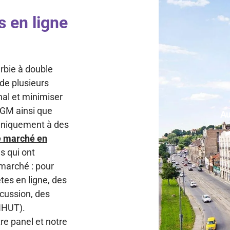
s en ligne
rbie à double
 de plusieurs
nal et minimiser
 TGM ainsi que
Au
 uniquement à des
e marché en
s qui ont
 marché : pour
tes en ligne, des
scussion, des
(IHUT).
tre panel et notre