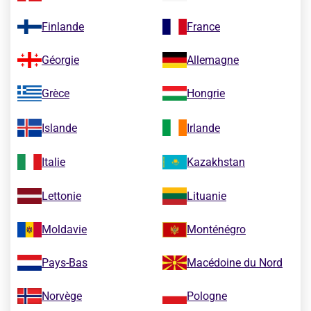
Finlande
France
Géorgie
Allemagne
Grèce
Hongrie
Islande
Irlande
Italie
Kazakhstan
Lettonie
Lituanie
Moldavie
Monténégro
Pays-Bas
Macédoine du Nord
Norvège
Pologne