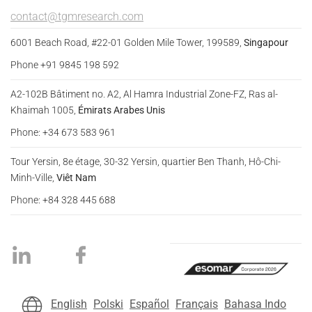
contact@tgmresearch.com
6001 Beach Road, #22-01 Golden Mile Tower, 199589,
Singapour
Phone +91 9845 198 592
A2-102B Bâtiment no. A2, Al Hamra Industrial Zone-FZ, Ras al-
Khaimah 1005,
Émirats Arabes Unis
Phone: +34 673 583 961
Tour Yersin, 8e étage, 30-32 Yersin, quartier Ben Thanh, Hô-Chi-
Minh-Ville,
Viêt Nam
Phone: +84 328 445 688
English
Polski
Español
Français
Bahasa Indo