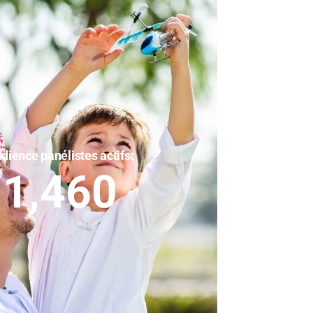
dience panélistes actifs:
1,460