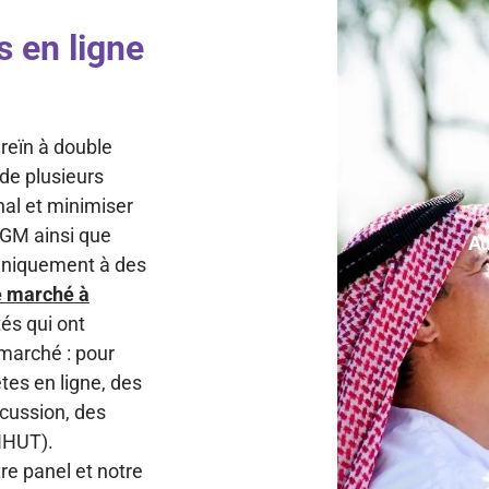
s en ligne
reïn à double
 de plusieurs
nal et minimiser
 TGM ainsi que
Au
 uniquement à des
e marché à
és qui ont
 marché : pour
tes en ligne, des
scussion, des
(IHUT).
tre panel et notre