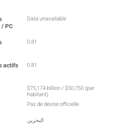
s
Data unavailable
 / PC
s
0.81
s actifs
0.81
$75,174 billion / $50,750 (par
habitant)
Pas de devise officielle
البحرين