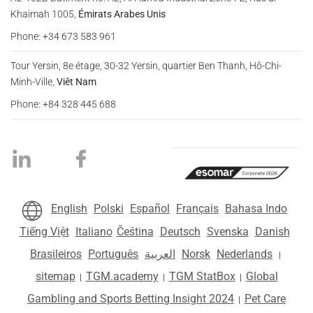
Khaimah 1005,
Émirats Arabes Unis
Phone: +34 673 583 961
Tour Yersin, 8e étage, 30-32 Yersin, quartier Ben Thanh, Hô-Chi-
Minh-Ville,
Viêt Nam
Phone: +84 328 445 688
English
Polski
Español
Français
Bahasa Indo
Tiếng Việt
Italiano
Čeština
Deutsch
Svenska
Danish
Brasileiros
Português
العربية
Norsk
Nederlands
|
sitemap
TGM.academy
TGM StatBox
Global
|
|
|
Gambling and Sports Betting Insight 2024
Pet Care
|