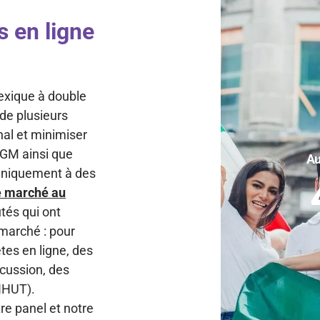
s en ligne
exique à double
 de plusieurs
nal et minimiser
 TGM ainsi que
Au
 uniquement à des
e marché au
tés qui ont
 marché : pour
tes en ligne, des
scussion, des
(IHUT).
tre panel et notre