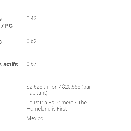
s
0.42
 / PC
s
0.62
s actifs
0.67
$2.628 trillion / $20,868 (par
habitant)
La Patria Es Primero / The
Homeland is First
México