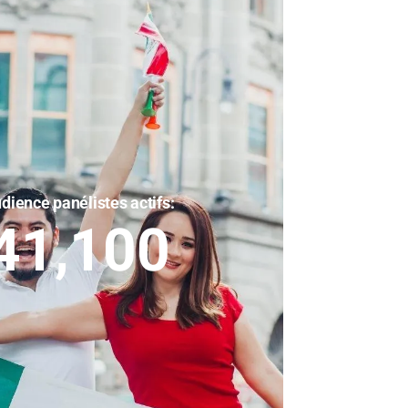
dience panélistes actifs:
41,100