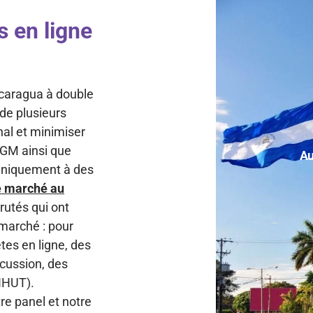
s en ligne
caragua à double
 de plusieurs
nal et minimiser
 TGM ainsi que
Au
 uniquement à des
e marché au
rutés qui ont
 marché : pour
tes en ligne, des
scussion, des
(IHUT).
tre panel et notre