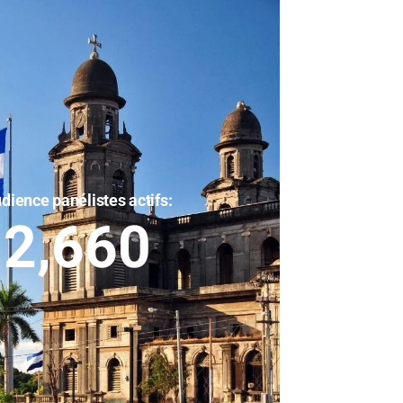
dience panélistes actifs:
2,660