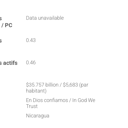
s
Data unavailable
 / PC
s
0.43
s actifs
0.46
$35.757 billion / $5,683 (par
habitant)
En Dios confiamos / In God We
Trust
Nicaragua