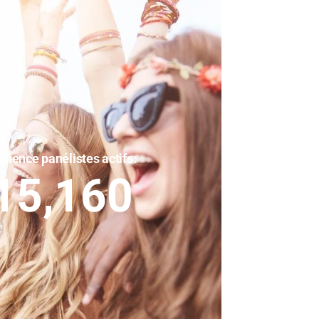
dience panélistes actifs:
15,160