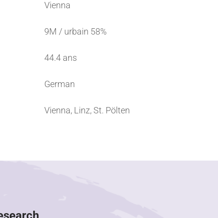
Vienna
9M / urbain 58%
44.4 ans
German
Vienna, Linz, St. Pölten
Research