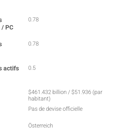
s
0.78
 / PC
s
0.78
s actifs
0.5
$461.432 billion / $51.936 (par
habitant)
Pas de devise officielle
Österreich