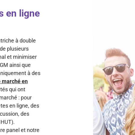
s en ligne
triche à double
 de plusieurs
nal et minimiser
 TGM ainsi que
Au
 uniquement à des
e marché en
tés qui ont
 marché : pour
tes en ligne, des
scussion, des
(IHUT).
tre panel et notre